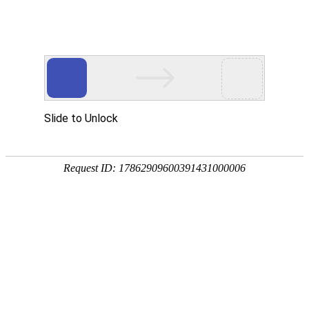
DB视讯
学历教育
学历教育
大连DB视讯信息学院
成都DB视讯学院
广东DB视讯学院
教育科技
整体介绍
DB视讯教育科技集团
研究院介绍
院校产品及方案
本科