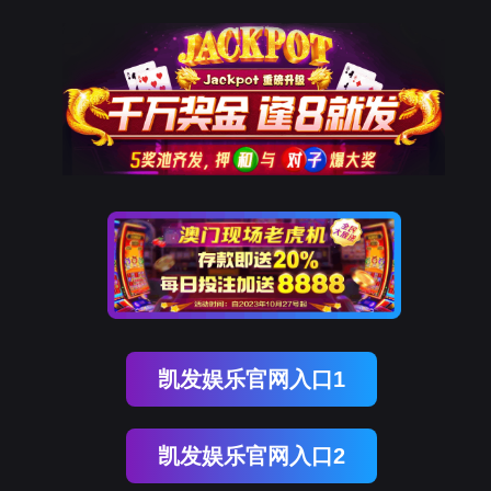
凯发娱乐官网入口1
凯发娱乐官网入口2