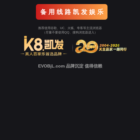
备 用 线 路 凯 发 娱 乐
推荐使用谷歌、UC、火狐、夸客等主流浏览器
（尽量不要使用QQ、搜狗浏览器进入）
EVOBjL.com 品牌沉淀 值得信赖